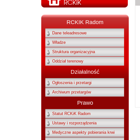
RCKIK Radom
Dane teleadresowe
Władze
Struktura organizacyjna
Oddział terenowy
Działalność
Ogłoszenia i przetargi
Archiwum przetargów
Prawo
Statut RCKiK Radom
Ustawy i rozporządzenia
Medyczne aspekty pobierania krwi