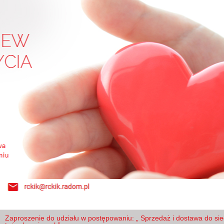
Zaproszenie do udziału w postępowaniu: „ Sprzedaż i dostawa do si