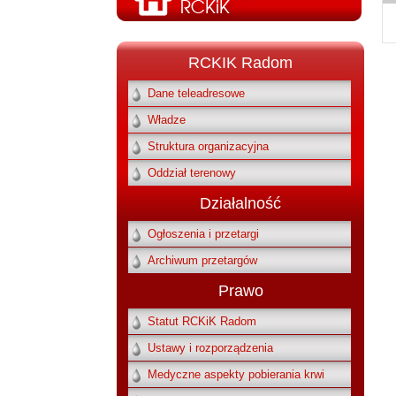
RCKIK Radom
Dane teleadresowe
Władze
Struktura organizacyjna
Oddział terenowy
Działalność
Ogłoszenia i przetargi
Archiwum przetargów
Prawo
Statut RCKiK Radom
Ustawy i rozporządzenia
Medyczne aspekty pobierania krwi